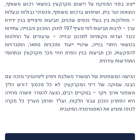
ייצוג בפני המפקח על רישום מקרקעין בנושאי רכוש משותף,
הוצאות ועד בית, ושימוש ברכוש משותף; סכסוכי גבולות ובעלות
– מחלוקות בין בעלי נכסים שכנים; תביעות פיצויים בגין ירידת
ערך – לרבות תביעות לפי סעיף 197 לחוק התכנון והבנייה; עתירות
כנגד ועדות מקומיות לתכנון ובנייה – ערעורים על החלטות
בנושאי היתרי בנייה, שינויי ייעוד ותוכניות מתאר; התנגדויות
להפקעות; וכן תביעות בגין הפרת חוזי מכר מקרקעין ובתחומי
התחדשות עירונית.
הגישה המשפטית של המשרד משלבת ניסיון ליטיגטיבי מוכח עם
הבנה עמוקה של דיני המקרקעין. לא כל סכסוך דורש הליך
משפטי ארוך ויקר – במקרים רבים, הגעה להסדר פשרה מהירה
היא הפתרון הנכון עבור הלקוח, ועו"ד וסרמן מעריך כל מקרה
לגופו ומציע את האסטרטגיה המיטבית.