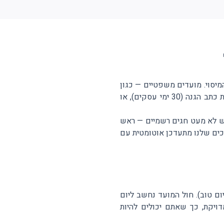
מיסוי. מועדים משפטיים — כגון
המועד האחרון לדיווח על עסקת מקרקעין לרשות המיסים (30 יום), תשלום מס רכישה (60 יום), הגשת כתב הגנה (30 ימי עסקים), או
יש לא מעט חגים רשמיים — ראש
כים שלנו מתעדכן אוטומטית עם
ום טוב). חול המועד נחשב ליום
ויקת, כך שאתם יכולים להיות