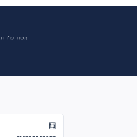
משרד עו״ד ונו
🧮