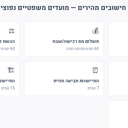
חישובים מהירים — מועדים משפטיים נפוצי
⚖️
💰
תשלום מס רכישה/שבח
הגשת כת
60 יום מחתימת חוזה
60 יום מיום המצאת כתב התביעה
🏗️
⏰
התיישנות תביעה חוזית
התיישנו
7 שנים
15 שנים