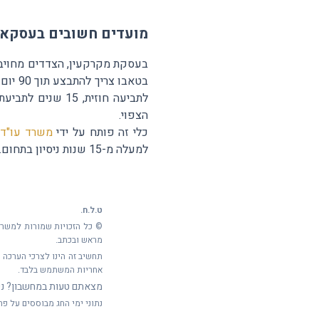
מועדים חשובים בעסקאו
לתביעה חוזית, 15 שנים לתביעת מקרקעין), ומועדי הגשת מסמכים לבתי משפט. השתמשו ב
הצפוי.
כלי זה פותח על ידי
משרד עו"ד ו
למעלה מ-15 שנות ניסיון בתחום. לייעוץ משפטי מקצועי — צרו קשר עם המשרד.
ט.ל.ח.
© כל הזכויות שמורות למשרד 
מראש ובכתב.
תחשיב זה הינו לצרכי הערכה ב
אחריות המשתמש בלבד.
מצאתם טעות במחשבון? נש
נתוני ימי החג מבוססים על פרסומי Hebcal ועל לוח השנה העברי המוכר בישראל. המועדים עשויים להשתנות בהת