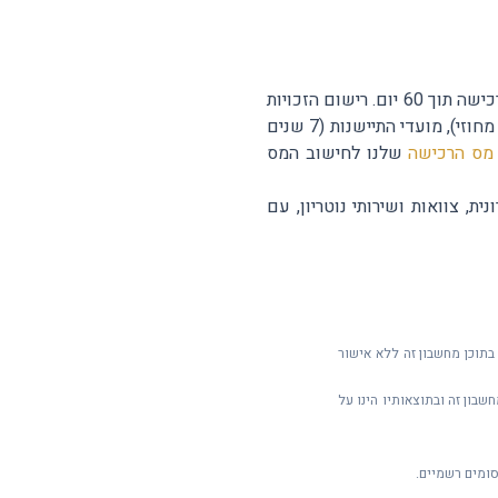
בעסקת מקרקעין, הצדדים מחויבים לדווח לרשות המיסים תוך 30 יום מחתימת החוזה, ולשלם את מס הרכישה תוך 60 יום. רישום הזכויות
בטאבו צריך להתבצע תוך 90 יום. לצד מועדים אלו, חשוב לעקוב גם אחר מועדי ערעור (60 יום לערעור מחוזי), מועדי התיישנות (7 שנים
מס הרכישה
שלנו לחישוב המס
ת, צוואות ושירותי נוטריון, עם
בתוכן מחשבון זה ללא אישור
שבון זה ובתוצאותיו הינו על