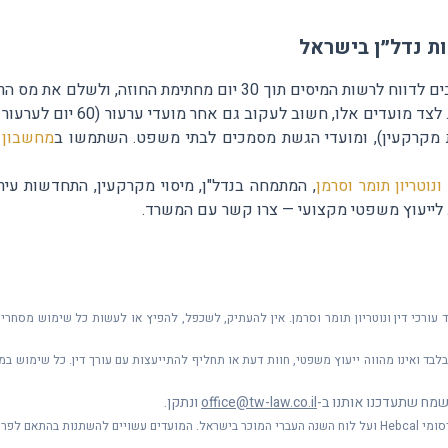
ת נדל״ן בישראל
מחשבון 
נוטריון תומר וסרמן
, המתמחה בנדל"ן, מיסוי מקרקעין, התחדשות עירוני
עורכי דין ונוטריון תומר וסרמן. אין להעתיק, לשכפל, להפיץ או לעשות כל שימוש מסחרי 
לבד ואינו מהווה ייעוץ משפטי, חוות דעת או תחליף להתייעצות עם עורך דין. כל שימוש במח
מח שתעדכנו אותנו ב-
office@tw-law.co.il
ונתקן.
אם לפרסומים רשמיים.