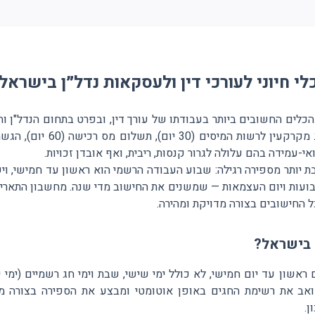
י חיוני לעורכי דין ולעסקאות נדל״ן בישראל
כלים החשובים ביותר בעבודתו של עורך דין, ובפרט בתחום הנדל"ן וה
י-עמידה בהם עלולה לגרור קנסות, ריבית, ואף אובדן זכויות.
ת יותר מספירה רגילה: שבוע העבודה הרשמי הוא ראשון עד חמישי, ו
 שבועות ויום העצמאות — שמשנים את החישוב מדי שנה. מחשבון התארי
 החישובים בצורה מדויקת ומהירה.
 בישראל?
ראשון עד יום חמישי, לא כולל ימי שישי, שבת וימי חג רשמיים (ימי י
אב את רשימת החגים באופן אוטומטי ומבצע את הספירה בצורה מד
.