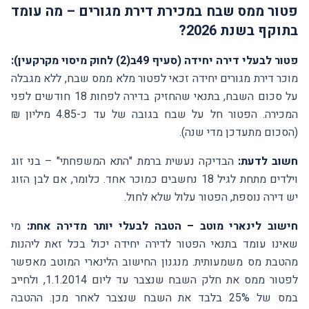
פטור ממס שבח במכירת דירת מגורים – מה עומד
בתוקף בשנת 2026?
פטור לבעלי דירה יחידה (סעיף 49ב(2) לחוק מיסוי מקרקעין):
מוכר דירת מגורים יחידה זכאי לפטור מלא ממס שבח, ללא מגבלה
על סכום השבח, בתנאי שהחזיק בדירה לפחות 18 חודשים לפני
המכירה. הפטור חל על שבח בגובה של עד כ-4.85 מיליון ₪
(הסכום מתעדכן מדי שנה).
חשוב לדעת:
הבדיקה נעשית ברמת "התא המשפחתי" – בני זוג
וילדים מתחת לגיל 18 נחשבים כמוכר אחד. כלומר, אם לבן הזוג
יש דירה נוספת, הפטור עלול שלא לחול.
חישוב לינארי מוטב – הטבה לבעלי יותר מדירה אחת:
מי
שאינו עומד בתנאי הפטור לדירה יחידה יכול בכל זאת ליהנות
מהטבת מס משמעותית. מנגנון החישוב הלינארי המוטב מאפשר
לפטור ממס את חלק השבח שנצבר עד ליום 1.1.2014, ולחייב
במס של 25% בלבד את השבח שנצבר לאחר מכן. ההטבה