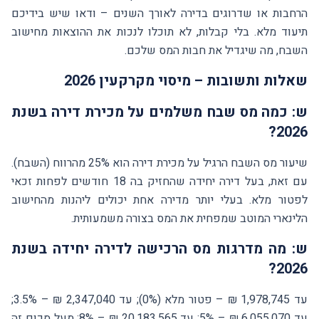
הרחבות או שדרוגים בדירה לאורך השנים – ודאו שיש בידיכם
תיעוד מלא. בלי קבלות, לא תוכלו לנכות את ההוצאות מחישוב
השבח, מה שיגדיל את חבות המס שלכם.
שאלות ותשובות – מיסוי מקרקעין 2026
ש: כמה מס שבח משלמים על מכירת דירה בשנת
2026?
שיעור מס השבח הרגיל על מכירת דירה הוא 25% מהרווח (השבח).
עם זאת, בעל דירה יחידה שהחזיק בה 18 חודשים לפחות זכאי
לפטור מלא. בעלי יותר מדירה אחת יכולים ליהנות מהחישוב
הלינארי המוטב שמפחית את המס בצורה משמעותית.
ש: מה מדרגות מס הרכישה לדירה יחידה בשנת
2026?
עד 1,978,745 ₪ – פטור מלא (0%); עד 2,347,040 ₪ – 3.5%;
עד 6,055,070 ₪ – 5%; עד 20,183,565 ₪ – 8%; מעל סכום זה