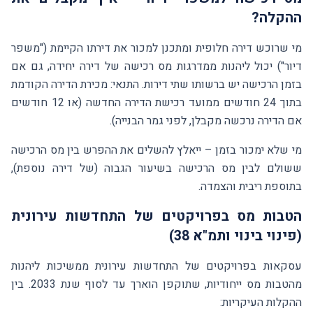
ההקלה?
מי שרוכש דירה חלופית ומתכנן למכור את דירתו הקיימת ("משפר
דיור") יכול ליהנות ממדרגות מס רכישה של דירה יחידה, גם אם
בזמן הרכישה יש ברשותו שתי דירות. התנאי: מכירת הדירה הקודמת
בתוך 24 חודשים ממועד רכישת הדירה החדשה (או 12 חודשים
אם הדירה נרכשה מקבלן, לפני גמר הבנייה).
מי שלא ימכור בזמן – ייאלץ להשלים את ההפרש בין מס הרכישה
ששולם לבין מס הרכישה בשיעור הגבוה (של דירה נוספת),
בתוספת ריבית והצמדה.
הטבות מס בפרויקטים של התחדשות עירונית
(פינוי בינוי ותמ"א 38)
עסקאות בפרויקטים של התחדשות עירונית ממשיכות ליהנות
מהטבות מס ייחודיות, שתוקפן הוארך עד לסוף שנת 2033. בין
ההקלות העיקריות: