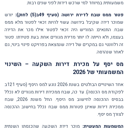
משמעותית במיוחד למי שרכש דירות לפני שנים רבות.
פטור ממס שבח לדירת ירושה (סעיף 49ב(5) לחוק):
יורש
שמוכר דירה שקיבל בירושה עשוי להיות זכאי לפטור מלא ממס
שבח. התנאים: המוריש היה זכאי לפטור אילו מכר את הדירה
בעצמו, ולא הייתה לו יותר מדירת מגורים אחת בעת פטירתו. פטור
זה רלוונטי גם במקרים של דירה שנמצאת בפרויקט פינוי בינוי, גם
לאחר שנהרסה.
מס יסף על מכירת דירות השקעה – השינוי
המשמעותי של 2026
אחד השינויים הבולטים בשנת 2026 נוגע למס היסף (סעיף 121ב
לפקודת מס הכנסה). עד כה, שבח ממכירת דירות מגורים לא נכלל
בבסיס ההכנסה לחישוב מס היסף. החל משנת 2026, שבח
ממכירת דירות שאינן פטורות ממס שבח נכלל בחישוב ההכנסה
לצורך מס יסף.
המשמעות המעשית:
מוכר דירת השקעה שהכנסתו השנתית