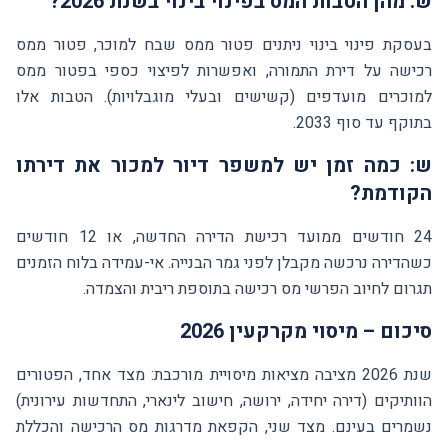
ש: מהן הטבות המס בפינוי בינוי בשנת 2026?
בעסקת פינוי בינוי ניתנים פטור ממס שבח למוכר, פטור ממס
רכישה על דירת התמורה, ואפשרות לפיצוי כספי בפטור ממס
למוכרים מועדפים (קשישים ובעלי מוגבלויות). הטבות אלו
בתוקף עד סוף 2033.
ש: כמה זמן יש למשפר דיור למכור את דירתו
הקודמת?
24 חודשים ממועד רכישת הדירה החדשה, או 12 חודשים
כשהדירה נרכשה מקבלן לפני גמר הבנייה. אי-עמידה בלוח הזמנים
תגרום לחיוב הפרשי מס רכישה בתוספת ריבית והצמדה.
סיכום – מיסוי מקרקעין 2026
שנת 2026 מציבה מציאות מיסויית מורכבת: מצד אחד, הפטורים
הוותיקים (דירה יחידה, ירושה, חישוב לינארי, התחדשות עירונית)
נשמרים בעינם. מצד שני, הקפאת מדרגות מס הרכישה והכללת