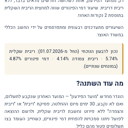
רק ממועד הפירעון, אחת לשלושה חודשים מלאים בלבד, ללא
ריבית דריבית. שיעור דמי הפיגורים שווה למחצית הריבית השקלית
בתוספת 2 נקודות האחוז.
השיעורים מתעדכנים רבעונית ומתפרסמים על ידי החשב הכללי
במשרד האוצר.
נכון לרבעון הנוכחי (החל מ-
01.07.2026
): ריבית שקלית
% · ריבית צמודה
5.74
% · דמי פיגורים
4.14
%
4.87
(במונחים שנתיים).
מה עוד השתנה?
הוגדר מחדש "מועד הפירעון" — המועד האחרון שנקבע לתשלום,
ואם לא נקבע, 30 ימים מיום ההחלטה; פסיקת "ריבית" או "ריבית
והצמדה" ללא פירוט נחשבת לריבית שקלית; ולרשם ההוצאה
לפועל ניתנו סמכויות להפחית דמי פיגורים, כשחייב העומד בצו
תשלומים פטור מהם כליל.