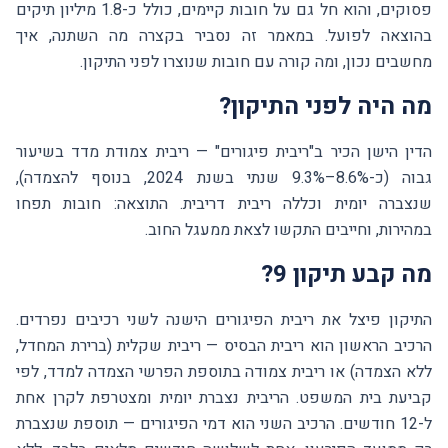
פסוקים, והוא חל גם על חובות קיימים, כולל כ-1.8 מיליון תיקים
בהוצאה לפועל. במאמר זה נסביר בקצרה מה השתנה, איך
מחשבים נכון, ומה קורה עם חובות שנוצרו לפני התיקון.
מה היה לפני התיקון?
הדין הישן הכיר ב"ריבית פיגורים" — ריבית צמודת מדד בשיעור
גבוה (כ-8.6%–9.3% שנתי בשנת 2024, בנוסף להצמדה),
שנצברה יומית וכללה ריבית דריבית. התוצאה: חובות תפחו
במהירות, וחייבים התקשו לצאת ממעגל החוב.
מה קבע תיקון 9?
התיקון פיצל את ריבית הפיגורים הישנה לשני רכיבים נפרדים.
הרכיב הראשון הוא ריבית הבסיס — ריבית שקלית (ברירת המחדל,
ללא הצמדה) או ריבית צמודה בתוספת הפרשי הצמדה למדד, לפי
קביעת בית המשפט. הריבית נצברת יומית ומצטרפת לקרן אחת
ל-12 חודשים. הרכיב השני הוא דמי הפיגורים — תוספת שנצברת