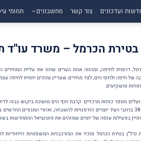
דשות ועדכונים
צור קשר
מחשבונים
תחומי עי
ן בטירת הכרמל – משרד עו"ד ת
ל, דרומית לחיפה, ומהווה אחת הערים שחוו את עליית המחירים ה
ה של חיפה ולחוף הים, לצד מחירים שעדיין נמוכים יחסית לחיפה עצמ
פחות ומשקיעים.
עלים מספר כוחות מרכזיים: קרבת חוף הים מושכת ביקוש גבוה לדיר
לחוף; פרויקטי פינוי-בינוי ותמ"א 38 ברחבי העיר יוצרים הזדמנויות להשבחה; ואזורי המגור
פיין בפעילות ענפה של יזמים שמזהים את פוטנציאל ההתחדשות בשכונ
 נדל"ן בטירת הכרמל ומכיר את המורכבויות המשפטיות הייחודיות 