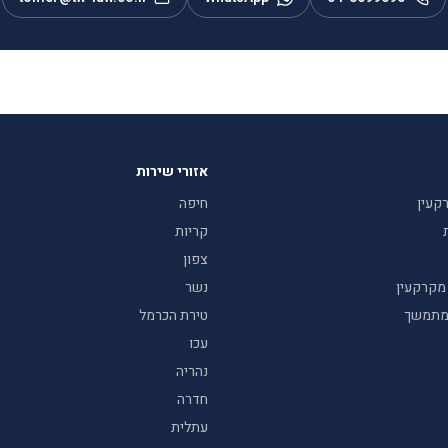
אזורי שירות
קעין
חיפה
קריות
צפון
 מקרקעין
נשר
ח מתמשך
טירת הכרמל
עכו
נהריה
חדרה
עתלית