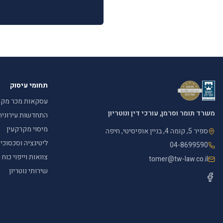
תחומי עיסוק
עסקאות מכר מקר
משרד תומר וסרמן, עורכי דין ונוטריון
התחדשות עירונית
מיסוי מקרקעין
ספיר 5, קומה 4, בניין אופיסיטי, חיפה
ליטיגציה וסכסוכי
04-8699590
צוואות וייפוי כו
tomer@tw-law.co.il
שירותי נוטריון