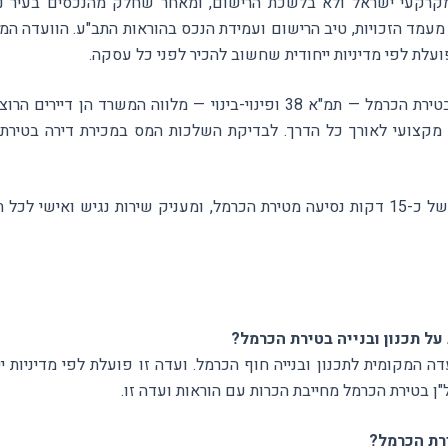
מקרקעי ישראל ולא בלשכת הרישום, ומאחר שחלק מהנכסים בעיר נ
עמד הזכויות, טיב הרישום ועמידת הנכס בהוראות התב"ע. הוועדה המקו
לת לפי מדיניות ייחודית שחשוב להכיר לפני כל עסקה.
בפרויקטי ההתחדשות העירונית בטירת הכרמל — תמ"א 38 ופינוי-בינוי — מלווה 
י מקצועי לאורך כל הדרך. לבדיקת השלכות המס במכירת דירה בטיר
בי הרצועה החופית.
ל תכנון ובנייה בטירת הכרמל?
 המקומית לתכנון ובנייה חוף הכרמל. ועדה זו פועלת לפי מדיניות י
דל"ן בטירת הכרמל מחייבת הכרות עם הוראות ועדה זו.
רת הכרמל?