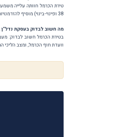
טירת הכרמל חוותה עלייה משמעו
38 ופינוי-בינוי) מוסיף להזדמנויות. כמובן, כל השקעה מחייבת בדיקה פרטנית של הנכס הספציפי.
מה חשוב לבדוק בעסקת נדל"ן 
בטירת הכרמל חשוב לבדוק: מעמד
וועדת חוף הכרמל, ומצב הליכי הה