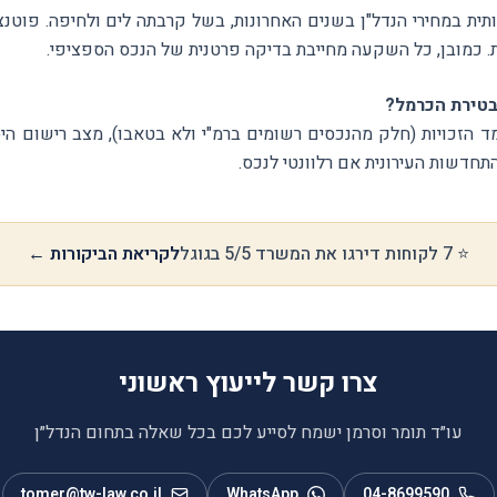
תית במחירי הנדל"ן בשנים האחרונות, בשל קרבתה לים ולחיפה. פוטנצ
בטירת הכרמל?
 הזכויות (חלק מהנכסים רשומים ברמ"י ולא בטאבו), מצב רישום היס
תחדשות העירונית אם רלוונטי לנכס.
⭐ 7 לקוחות דירגו את המשרד 5/5 בגוגל
לקריאת הביקורות ←
צרו קשר לייעוץ ראשוני
עו״ד תומר וסרמן ישמח לסייע לכם בכל שאלה בתחום הנדל״ן
tomer@tw-law.co.il
WhatsApp
04-8699590