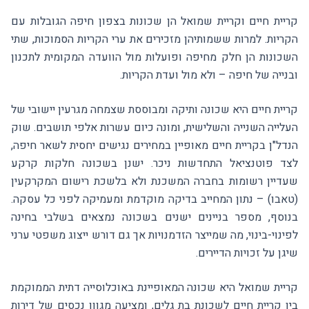
קריית חיים וקריית שמואל הן שכונות בצפון חיפה הגובלות עם
הקריות. למרות ששמותיהן מזכירים את ערי הקריות הסמוכות, שתי
השכונות הן חלק מחיפה ופועלות מול הוועדה המקומית לתכנון
ובנייה של חיפה – ולא מול ועדת הקריות.
קריית חיים היא שכונה ותיקה ומבוססת שצמחה מגרעין יישובי של
העלייה השנייה והשלישית, ומונה כיום עשרות אלפי תושבים. שוק
הנדל"ן בקריית חיים מאופיין במחירים נגישים יחסית לשאר חיפה,
לצד פוטנציאל התחדשות ניכר. ישנן בשכונה חלקות קרקע
שעדיין רשומות בחברה המשכנת ולא בלשכת רישום המקרקעין
(טאבו) – נתון המחייב בדיקה מוקדמת ומעמיקה לפני כל עסקה.
בנוסף, מספר בניינים ישנים בשכונה נמצאים בשלבי בחינה
לפינוי-בינוי, מה שמייצר הזדמנויות אך גם דורש ייצוג משפטי ערני
שיגן על זכויות הדיירים.
קריית שמואל היא שכונה המאופיינת באוכלוסייה דתית הממוקמת
בין קריית חיים לשכונת בת גלים, ומציעה מגוון נכסים של דירות