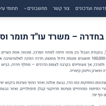
דשות ועדכונים
צור קשר
מחשבונים
תחומי עי
ן בחדרה – משרד עו"ד תומר וס
בנקודת הגבול בין מחוז חיפה למחוז המרכז, ומהווה אחת הערים 
האחרונות. עם אוכלוסייה של כ-100,000 תושבים ומגמת גידול מואצת, חדרה הפכה
ה ופארק הייטק קיסריה.
שכונות הוותיקות כמו הדר, גבעת אולגה ואזור החוף מציגות ביקוש יצי
רי הפיתוח המזרחיים מציגות פרויקטי קבלן פופולריים; ואזור גבעת 
נוף ימי.