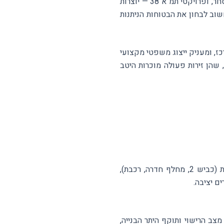
תוכניות הפיתוח המשמעותיות בחדרה — לרבות פרויקטי פינוי-בינוי בשכונות הוותיקות, הרחבת אזור המסחר, ופרויקטי תמ"א 38 — יוצרות
וב לבחון את הבטוחות הניתנות
ז, ומעניק ייצוג משפטי מקצועי
שהן זירות פעולה מוכרות היטב
חדרה מציעה שילוב נדיר: קרבה לתל אביב וחיפה, מחירי נדל"ן נגישים יחסית, תשתיות תחבורה מצוינות (כביש 2, מחלף חדרה, רכבת),
ם יציבה.
צב הרישוי ותוקף היתר הבנייה,