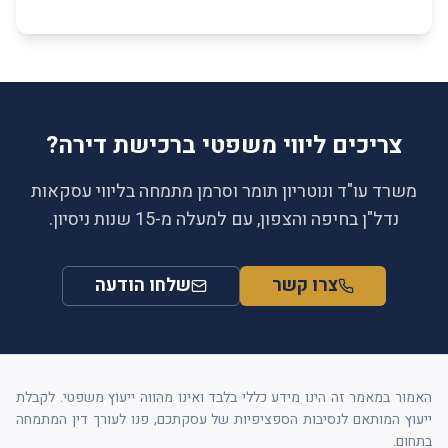
צריכים ליווי משפטי ברכישת דירה?
משרד עו"ד ונוטריון תומר וסרמן מתמחה בליווי עסקאות
נדל"ן בחיפה והצפון, עם למעלה מ-15 שנות ניסיון.
צרו קשר
שלחו הודעה
האמור במאמר זה הינו מידע כללי בלבד ואינו מהווה ייעוץ משפטי. לקבלת
ייעוץ המותאם לנסיבות הספציפיות של עסקתכם, פנו לעורך דין המתמחה
בתחום.