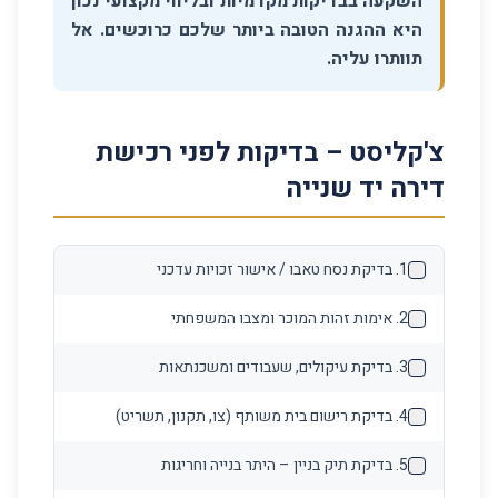
השקעה בבדיקות מקדמיות ובליווי מקצועי נכון
היא ההגנה הטובה ביותר שלכם כרוכשים. אל
תוותרו עליה.
צ'קליסט – בדיקות לפני רכישת
דירה יד שנייה
1
.
בדיקת נסח טאבו / אישור זכויות עדכני
2
.
אימות זהות המוכר ומצבו המשפחתי
3
.
בדיקת עיקולים, שעבודים ומשכנתאות
4
.
בדיקת רישום בית משותף (צו, תקנון, תשריט)
5
.
בדיקת תיק בניין – היתר בנייה וחריגות