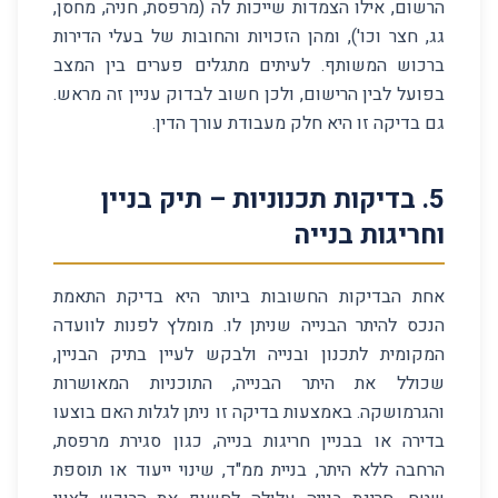
הרשום, אילו הצמדות שייכות לה (מרפסת, חניה, מחסן,
גג, חצר וכו'), ומהן הזכויות והחובות של בעלי הדירות
ברכוש המשותף. לעיתים מתגלים פערים בין המצב
בפועל לבין הרישום, ולכן חשוב לבדוק עניין זה מראש.
גם בדיקה זו היא חלק מעבודת עורך הדין.
5
.
בדיקות תכנוניות – תיק בניין
וחריגות בנייה
אחת הבדיקות החשובות ביותר היא בדיקת התאמת
הנכס להיתר הבנייה שניתן לו. מומלץ לפנות לוועדה
המקומית לתכנון ובנייה ולבקש לעיין בתיק הבניין,
שכולל את היתר הבנייה, התוכניות המאושרות
והגרמושקה. באמצעות בדיקה זו ניתן לגלות האם בוצעו
בדירה או בבניין חריגות בנייה, כגון סגירת מרפסת,
הרחבה ללא היתר, בניית ממ"ד, שינוי ייעוד או תוספת