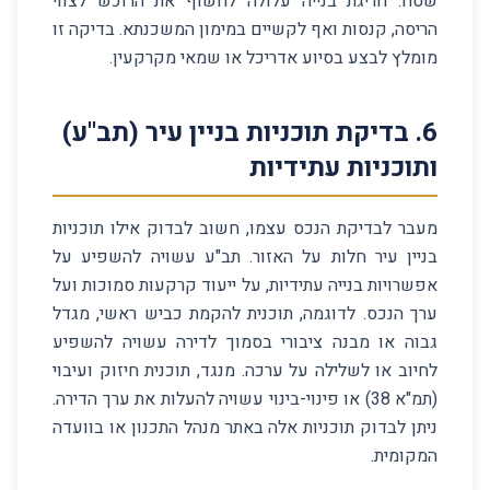
שטח. חריגת בנייה עלולה לחשוף את הרוכש לצווי
הריסה, קנסות ואף לקשיים במימון המשכנתא. בדיקה זו
מומלץ לבצע בסיוע אדריכל או שמאי מקרקעין.
6
.
בדיקת תוכניות בניין עיר (תב"ע)
ותוכניות עתידיות
מעבר לבדיקת הנכס עצמו, חשוב לבדוק אילו תוכניות
בניין עיר חלות על האזור. תב"ע עשויה להשפיע על
אפשרויות בנייה עתידיות, על ייעוד קרקעות סמוכות ועל
ערך הנכס. לדוגמה, תוכנית להקמת כביש ראשי, מגדל
גבוה או מבנה ציבורי בסמוך לדירה עשויה להשפיע
לחיוב או לשלילה על ערכה. מנגד, תוכנית חיזוק ועיבוי
(תמ"א 38) או פינוי-בינוי עשויה להעלות את ערך הדירה.
ניתן לבדוק תוכניות אלה באתר מנהל התכנון או בוועדה
המקומית.